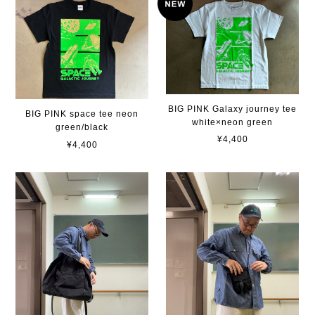
BIG PINK Galaxy journey tee
BIG PINK space tee neon
white×neon green
green/black
¥4,400
¥4,400